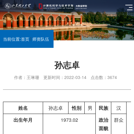
当前位置:
首页
师资队伍
孙志卓
作者：王琳珊
更新时间：2022-03-14
点击数：
3674
姓名
孙志卓
性别
男
民族
汉
出生年月
1973.02
政治
群众
面貌