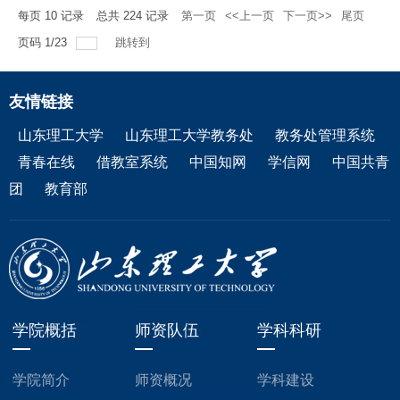
每页
10
记录
总共
224
记录
第一页
<<上一页
下一页>>
尾页
页码
1
/
23
跳转到
友情链接
山东理工大学
山东理工大学教务处
教务处管理系统
青春在线
借教室系统
中国知网
学信网
中国共青
团
教育部
学院概括
师资队伍
学科科研
学院简介
师资概况
学科建设